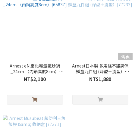
售完
Arnest eN 窒化輕量鐵炒鍋
Arnest日本製 多用途不鏽鋼保
_24cm （內鍋高度8cm）
鮮盒九件組 (深型＋淺型）
[65837]
[77233]
NT$2,100
NT$1,880