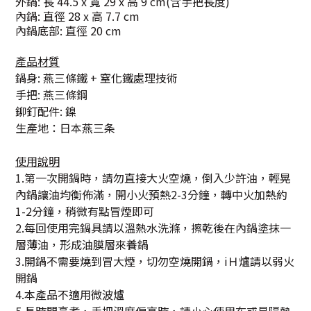
外鍋: 長 44.5 x 寬 29 x 高 9 cm(含手把長度)
內鍋: 直徑 28 x 高 7.7 cm
內鍋底部: 直徑 20 cm
產品材質
鍋身: 燕三條鐵 + 窒化鐵處理技術
手把: 燕三條鋼
鉚釘配件: 鎳
生產地：日本燕三条
使用說明
1.第一次開鍋時，請勿直接大火空燒，倒入少許油，輕晃
內鍋讓油均衡佈滿，開小火預熱2-3分鐘，轉中火加熱約
1-2分鐘，稍微有點冒煙即可
2.每回使用完鍋具請以溫熱水洗滌，擦乾後在內鍋塗抹一
層薄油，形成油膜層來養鍋
3.開鍋不需要燒到冒大煙，切勿空燒開鍋，iＨ爐請以弱火
開鍋
4.本產品不適用微波爐