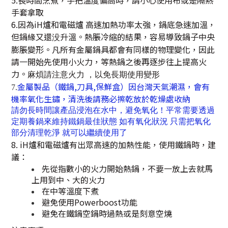
5.長時間烹煮，手把溫度偏高時，請小心使用布或是隔熱
手套拿取
6.因為iH爐和電磁爐 高速加熱功率太強，鍋底急速加溫，
但鍋緣又還没升溫。熱脹冷縮的結果，容易導致鍋子中央
膨脹變形。凡所有金屬鍋具都會有同樣的物理變化，因此
請一開始先使用小火力，等熱鍋之後再逐步往上提高火
力。
麻煩請注意火力
，以免長期使用變形
金屬製品（鐵鍋,刀具,保鮮盒）因台灣天氣潮濕，會有
7.
機率氧化生鏽
，
清洗後請務必擦乾放於乾燥處收納
請勿長時間讓產品浸泡在水中，避免氧化！平常需要透過
定期養鍋來維持鐵鍋最佳狀態 如有氧化狀況 只需把氧化
部分清理乾淨 就可以繼續使用了
8. iH爐和電磁爐有出眾高速的加熱性能，使用鐵鍋時，建
議：
先從指數小的火力開始熱鍋，不要一放上去就馬
上用到中、大的火力
在中等溫度下煮
避免使用Powerboost功能
避免在鐵鍋空鍋時過熱或是刻意空燒