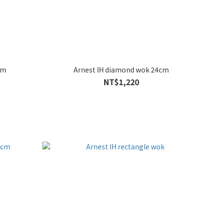
cm
Arnest IH diamond wok 24cm
NT$1,220