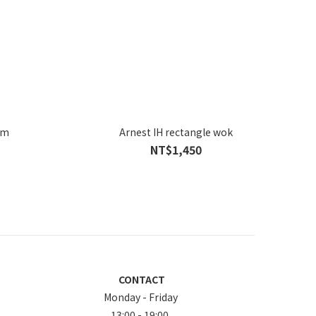
cm
Arnest IH rectangle wok
NT$1,450
CONTACT
Monday - Friday
13:00 - 19:00