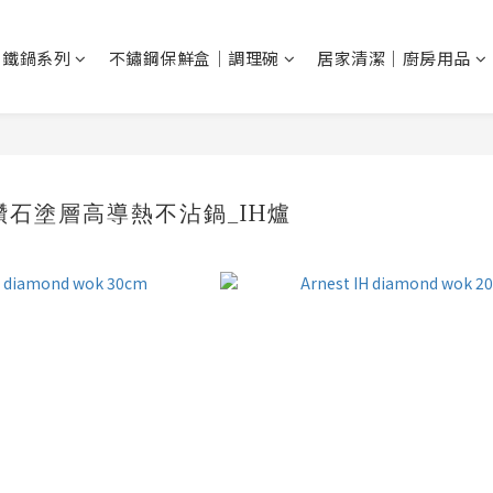
N 鐵鍋系列
不鏽鋼保鮮盒｜調理碗
居家清潔｜廚房用品
A鑽石塗層高導熱不沾鍋_IH爐