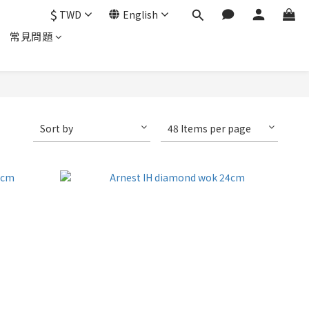
$
TWD
English
常見問題
Sort by
48 Items per page