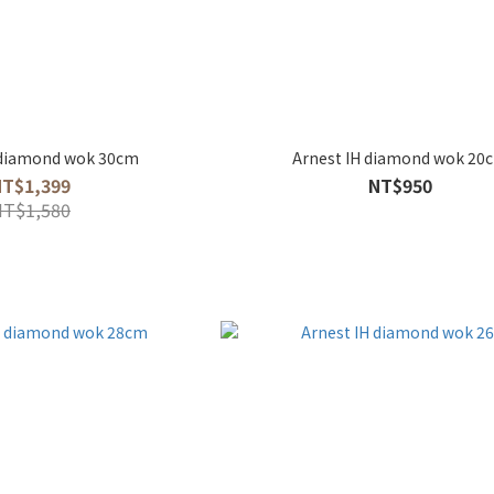
 diamond wok 30cm
Arnest IH diamond wok 20
NT$1,399
NT$950
NT$1,580