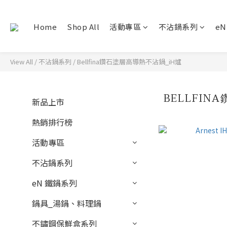
Home
Shop All
活動專區
不沾鍋系列
e
View All
/
不沾鍋系列
/
Bellfina鑽石塗層高導熱不沾鍋_iH爐
BELLFIN
新品上市
熱銷排行榜
活動專區
不沾鍋系列
eN 鐵鍋系列
鍋具_湯鍋、料理鍋
不鏽鋼保鮮盒系列