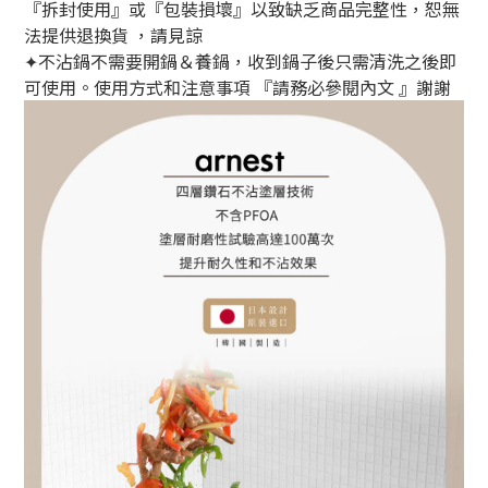
『拆封使用』或『包裝損壞』以致缺乏商品完整性，恕無
法提供退換貨 ，請見諒
不沾鍋不需要開鍋＆養鍋，收到鍋子後只需清洗之後即
✦
可使用。使用方式和注意事項
『請務必參閱內文
』謝謝