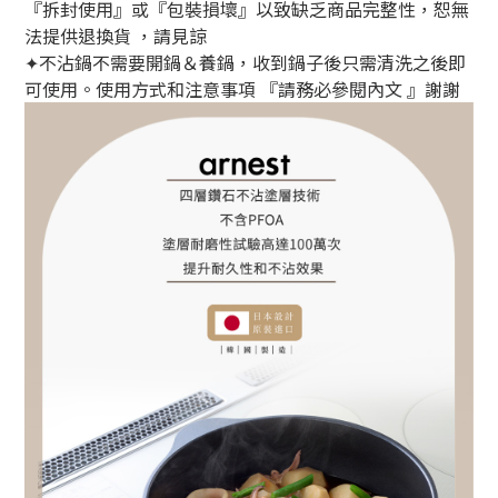
『拆封使用』或『包裝損壞』以致缺乏商品完整性，恕無
法提供退換貨 ，請見諒
不沾鍋不需要開鍋＆養鍋，收到鍋子後只需清洗之後即
✦
可使用。使用方式和注意事項
『請務必參閱內文
』謝謝