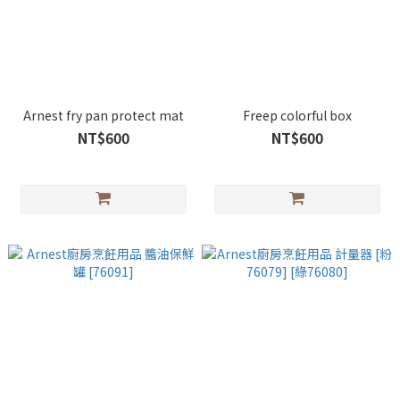
Arnest fry pan protect mat
Freep colorful box
NT$600
NT$600