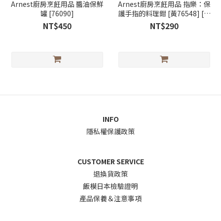
Arnest廚房烹飪用品 醬油保鮮
Arnest廚房烹飪用品 指樂：保
罐 [76090]
護手指的料理鉗 [黃76548] [綠
76549]
NT$450
NT$290
INFO
隱私權保護政策
CUSTOMER SERVICE
退換貨政
策
飯模日本檢驗證明
產品保養＆注意事項