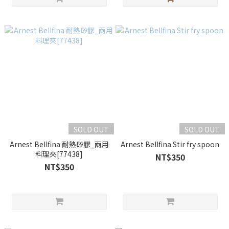
SOLD OUT
SOLD OUT
Arnest Bellfina 耐熱矽膠_兩用
Arnest Bellfina Stir fry spoon
料理夾[77438]
NT$350
NT$350