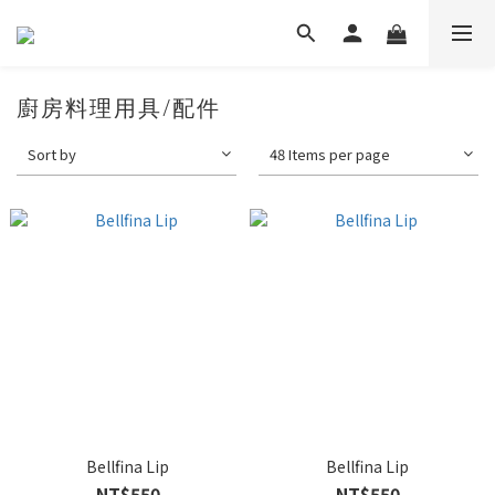
廚房料理用具/配件
Sort by
48 Items per page
Bellfina Lip
Bellfina Lip
NT$550
NT$550