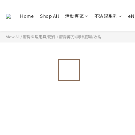
Home
Shop All
活動專區
不沾鍋系列
e
View All
/
廚房料理用具/配件
/
廚房剪刀/調味瓶罐/收納