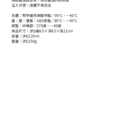
隔絕醬油與空氣，保持醬油的新鮮度
注入方便，液體不易流出
本體：聚甲基丙烯酸甲酯／90℃、－40℃
蓋：蓋、覆蓋：ABS樹脂／80℃、－40℃
膠墊：矽橡膠／270度、－40度
商品尺寸：
(約)幅6.5×深6.5×高11cm
容量：
(約)120ml
重量：
(約)150g