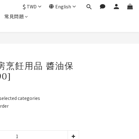
$
TWD
English
常見問題
BUY NOW
廚房烹飪用品 醬油保
0]
ected categories
der