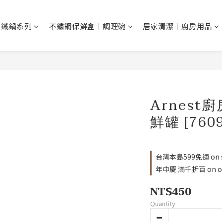
N 鐵鍋系列
不鏽鋼保鮮盒｜調理碗
居家清潔｜廚房用品
Arnest
鮮罐 [7609
台灣本島599免運 on sel
年中慶 滿千折百 on or
NT$450
Quantity