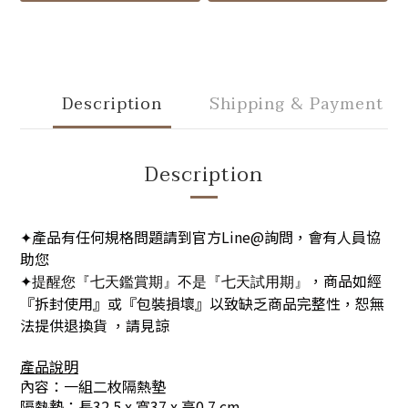
Description
Shipping & Payment
Description
產品有任何規格問題請到官方Line@詢問，會有人員協
✦
助您
，商品如經
✦提醒您『七天鑑賞期』不是『七天試用期』
『拆封使用』或『包裝損壞』以致缺乏商品完整性，恕無
法提供退換貨 ，請見諒
產品說明
內容：一組二枚隔熱墊
隔熱墊：長32.5 x 寬37 x 高0.7 cm