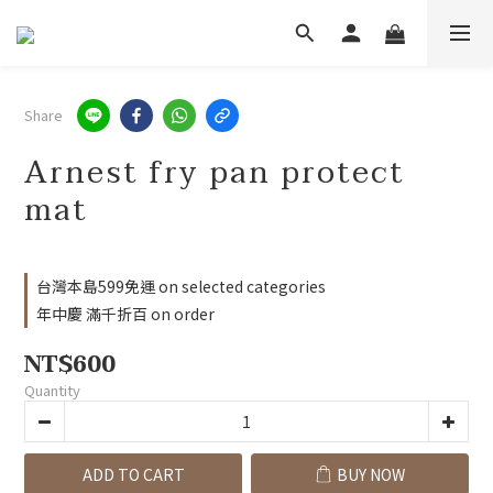
Share
Arnest fry pan protect
mat
台灣本島599免運 on selected categories
年中慶 滿千折百 on order
NT$600
Quantity
ADD TO CART
BUY NOW