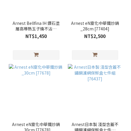
Arnest Bellfina IH 鑽石塗
Arnest eN窒化中華鐵炒鍋
層高導熱玉子燒不沾鍋
_28cm [77404]
[78093]
NT$1,450
NT$2,500
Arnest eN窒化中華鐵炒鍋
Arnest日本製 淺型含蓋不
_30cm [77678]
鏽鋼濾網保鮮盒七件組