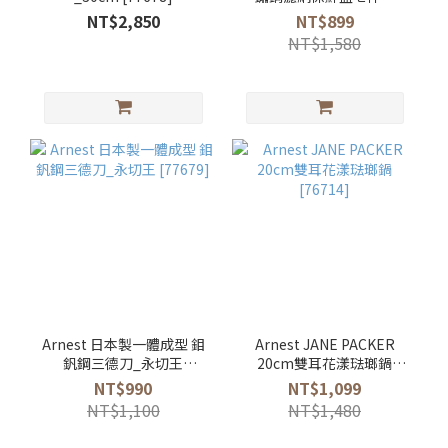
[76437]
NT$2,850
NT$899
NT$1,580
Arnest 日本製一體成型 鉬
Arnest JANE PACKER
釩鋼三德刀_永切王
20cm雙耳花漾琺瑯鍋
[77679]
[76714]
NT$990
NT$1,099
NT$1,100
NT$1,480