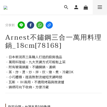
分享到
Arnest不鏽鋼三合一萬用料理
鍋_18cm[78168]
．日本新潟燕三条職人打造的廚房逸品
．萬用料理組，九大烹調方式可輕鬆上菜
．附有玻璃鍋蓋、不鏽鋼鍋、濾網
．蒸、炸、燙、炒、拌、炊、燉、煮、冷藏OK
．小巧體積，提高熱對流縮短烹調時間
．瓦斯 • IH 兩用，不適用烤箱與微波爐
．鍋柄可向下收納，方便冷藏
指定分類，台灣本島599免運