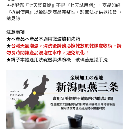
提醒您『七天鑑賞期』不是『七天試用期』，商品如經
✦
『拆封使用』以致缺乏商品完整性，恕無法提供退換貨 ，
請見諒
注意事項
★本產品
本產品不適用微波爐和烤箱
★
台灣天氣潮濕，清洗後請務必擦乾放於乾燥處收納。請
勿長時間讓產品浸泡在水中，避免氧化！
★鍋子
本體適用洗碗機與烘碗機、玻璃蓋建議手洗