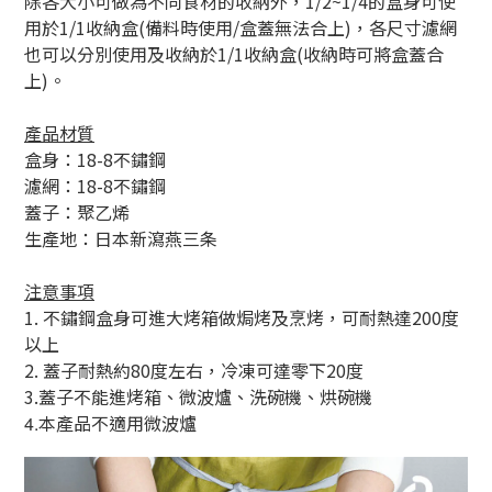
除各大小可做為不同食材的收納外，1/2~1/4的盒身可使
用於1/1收納盒(備料時使用/盒蓋無法合上)，各尺寸濾網
也可以分別使用及收納於1/1收納盒(收納時可將盒蓋合
上)。
產品材質
盒身：18-8不鏽鋼
濾網：18-8不鏽鋼
蓋子：聚乙烯
生產地：日本新瀉燕三条
注意事項
1. 不鏽鋼盒身可進大烤箱做焗烤及烹烤，可耐熱達200度
以上
2. 蓋子耐熱約80度左右，冷凍可達零下20度
3.蓋子不能進烤箱、微波爐、洗碗機、烘碗機
本產品不適用微波爐
4.