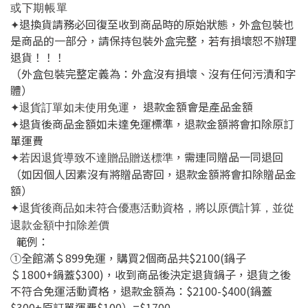
或下期帳單
退換貨請務必回復至收到商品時的原始狀態，外盒包裝也
✦
是商品的一部分，請保持包裝外盒完整，若有損壞恕不辦理
退貨！！！
（外盒包裝完整定義為：外盒沒有損壞、沒有任何污漬和字
體）
， 退款金額會是產品金額
✦退貨訂單如未使用免運
退貨後商品金額如未達免運標準，退款金額將會扣除原訂
✦
單運費
，需連同贈品一同退回
✦若因退貨導致不達贈品贈送標準
（如因個人因素沒有將贈品寄回
，退款金額將會扣除贈品金
額）
✦
退貨後商品如未符合優惠活動資格，將以原價計算，並從
退款金額中扣除差價
範例：
①全館滿＄899免運，購買2個商品共$2100(鍋子
＄1800+鍋蓋$300)，收到商品後決定退貨鍋子，退貨之後
不符合免運活動資格
，退款
金額為：$2100-$400(鍋蓋
$300+
原訂單運費$100）=$1700