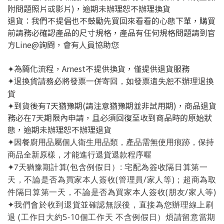
附問題照片或影片)，逾期未辦理恕不辦理換貨
退貨：我們不提倡也不鼓勵先買回來看看的心態下單，購買
前請務必確認產品的尺寸規格，產品有任何規格問題請到官
方Line@詢問，會有人員協助您
為簡化流程，Arnest不提供換貨，僅提供退貨服務
✦
✦
退換貨請務必將發票一併寄回，如發票遺失恕不辦理退換
貨
到貨後有7天猶豫期(請注意猶豫期並非試用期)，商品退貨
✦
務必在7天期限內申請，且必須回復至收到商品時的原始狀
態，逾期未辦理恕不辦理退貨
✦因
餐廚用品屬個人衛生用品類，產品需無使用痕跡，保持
商品全新原樣，才能進行退貨退款程序喔
7天猶豫期
計算(
包含例假日）
:
宅配為簽收隔日算第一
✦
天，不論是否為買家本人簽收(管理員/家人等)；超商為取
件
隔日算第一天，不論是否為買家本人簽收
(朋友/家人等)
我們會於收到退貨並確認無誤後，直接為您辦理線上刷
✦
退
(工作日大約5-10個工作天 不含例假日）
煩請留意當期