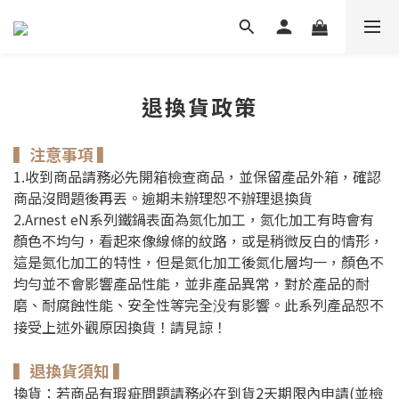
退換貨政策
▍注意事項 ▍
1.收到商品請務必先開箱檢查商品，並保留產品外箱，確認
商品沒問題後再丟。逾期未辦理恕不辦理退換貨
2.Arnest eN系列鐵鍋表面為氮化加工，氮化加工有時會有
顏色不均勻，看起來像線條的紋路，或是稍微反白的情形，
這是氮化加工的特性，但是氮化加工後氮化層均一，顏色不
均勻並不會影響產品性能，並非產品異常，對於產品的耐
磨、耐腐蝕性能、安全性等完全没有影響。此系列產品恕不
接受上述外觀原因換貨！請見諒！
▍退換貨須知 ▍
換貨：若商品有瑕疵問題請務必在到貨2天期限內申請(並檢