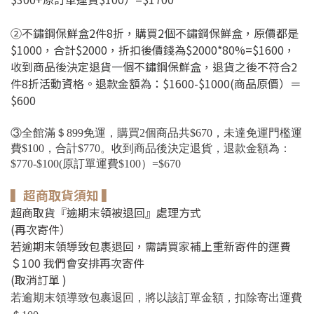
②不鏽鋼保鮮盒2件8折，購買2個不鏽鋼保鮮盒，原價都是
$
1000，合計
$
2000，折扣後價錢為
$
2000*80%=
$
1600
，
收到商品後決定退貨一個不鏽鋼保鮮盒，
退貨之後不符合2
件8折活動資格。
退款金額為：
$
1600-
$
1000(商品原價）＝
$
600
③全館滿＄899免運，購買2個商品共$670
，未達免運門檻運
費
$100
，合計
$770。
收到商品後決定退貨
，
退款金額為：
$770-$100(
原訂單運費$100）=$670
▍超商取貨須知 ▍
超商取貨『逾期末領被退回』處理方式
(再次寄件）
若逾期末領導致包裹退回，需請買家補上重新寄件的運費
＄100 我們會安排再次寄件
(取消訂單 )
若逾期末領導致包裹退回，將以該訂單金額，扣除寄出運費