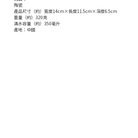
陶瓷
產品尺寸（約）寬度
14cm×長度11.5cm×深度6.5cm
重量（約）
320克
滿水容量（約）
350毫升
產地：
中國