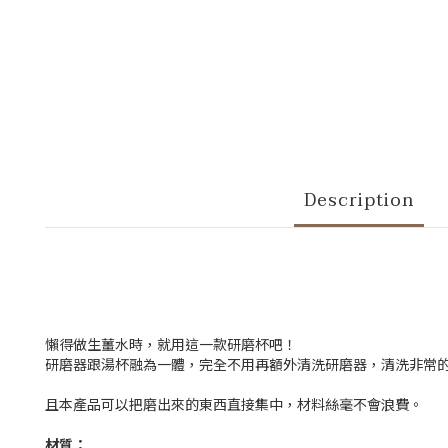
Description
懶得做生薑水時，就用這一款研磨杯吧！
研磨器跟湯杯融為一體，完全不用再額外清洗研磨器，清洗非常
且本產品可以把磨出來的東西直接集中，材料絲毫不會浪費。
材質：