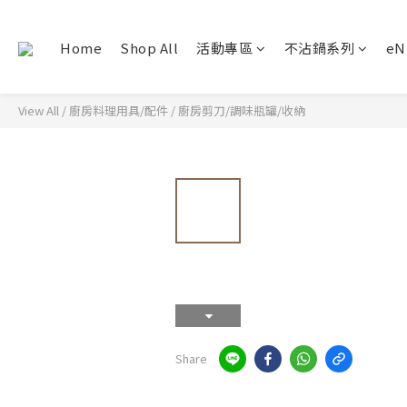
Home
Shop All
活動專區
不沾鍋系列
e
View All
/
廚房料理用具/配件
/
廚房剪刀/調味瓶罐/收納
Share