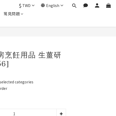
$
TWD
English
常見問題
BUY NOW
廚房烹飪用品 生薑研
6]
ected categories
der