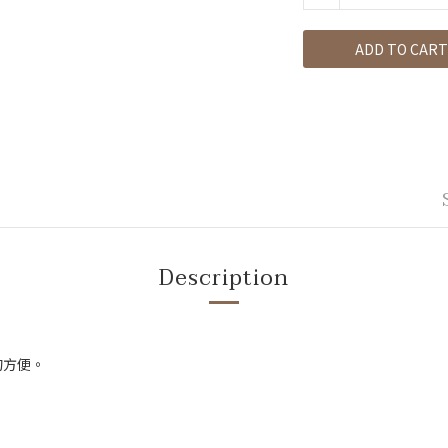
ADD TO CART
Description
的方便。