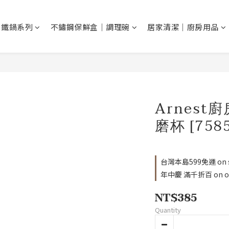
N 鐵鍋系列
不鏽鋼保鮮盒｜調理碗
居家清潔｜廚房用品
Arnest
磨杯 [7585
台灣本島599免運 on sel
年中慶 滿千折百 on or
NT$385
Quantity