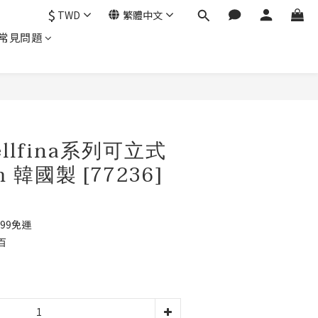
$
TWD
繁體中文
常見問題
立即購買
Bellfina系列可立式
 韓國製 [77236]
99免運
百