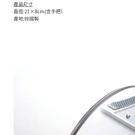
產品尺寸
直徑:21×8cm(含手把）
產地
製
:韓國