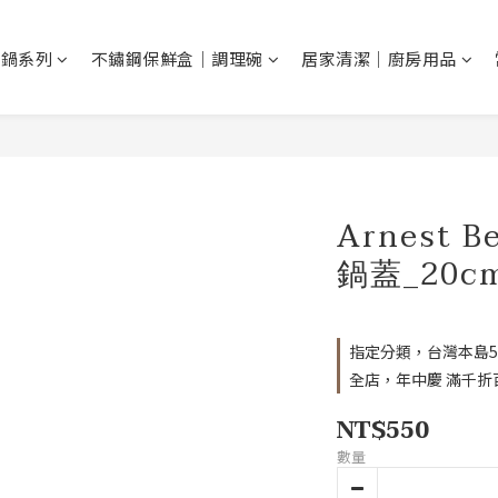
鐵鍋系列
不鏽鋼保鮮盒｜調理碗
居家清潔｜廚房用品
Arnest 
鍋蓋_20cm
指定分類，台灣本島5
全店，年中慶 滿千折
NT$550
數量