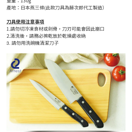
重量：130g
產地：日本燕三條
此款刀具為藤次郎代工製造）
(
刀具使用注意事項
1.請勿切冷凍食材或剁骨，刀刃可能會因此崩口
2.清洗後，請務必擦乾放於乾燥處收納
請勿用洗碗機清潔刀子
3.