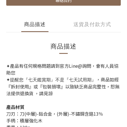
聯絡我們
商品描述
送貨及付款方式
商品描述
產品有任何規格問題請到官方Line@詢問，會有人員協
✦
助您
，商品如經
✦提醒您『七天鑑賞期』不是『七天試用期』
『拆封使用』或『包裝損壞』以致缺乏商品完整性
，恕無
法提供退換貨
，請見諒
產品材質
刀刃：刀(中層)-鈷合金，(外層)-不鏽鋼含鉻13％
手柄：積層強化木