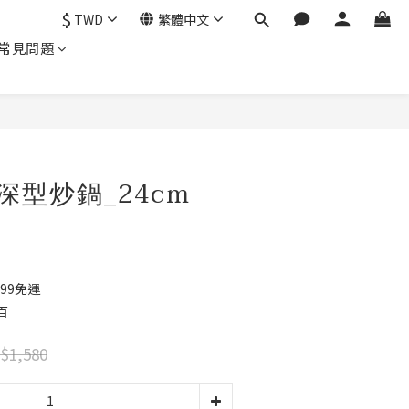
$
TWD
繁體中文
常見問題
立即購買
深型炒鍋_24cm
99免運
百
$1,580