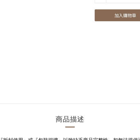
加入購物車
商品描述
『拆封使用』或『包裝損壞』以致缺乏商品完整性，恕無法提供