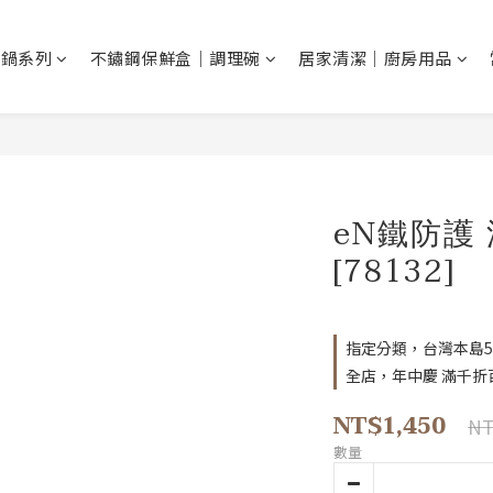
鐵鍋系列
不鏽鋼保鮮盒｜調理碗
居家清潔｜廚房用品
eN鐵防護 
[78132]
指定分類，台灣本島5
全店，年中慶 滿千折
NT$1,450
NT
數量