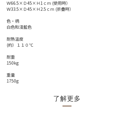
Ｗ66.5×Ｄ45×Ｈ1ｃｍ (使用時）
Ｗ33.5×Ｄ45×Ｈ2.5ｃｍ (折疊時）
色・柄
白色和淺藍色
耐熱溫度
(約）１１０℃
耐重
150kg
重量
1750g
了解更多