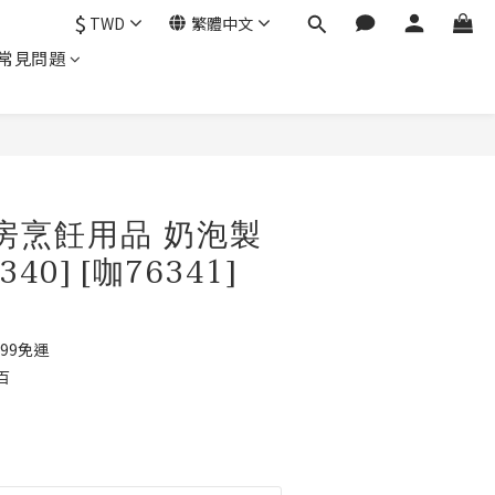
$
TWD
繁體中文
常見問題
立即購買
廚房烹飪用品 奶泡製
40] [咖76341]
99免運
百