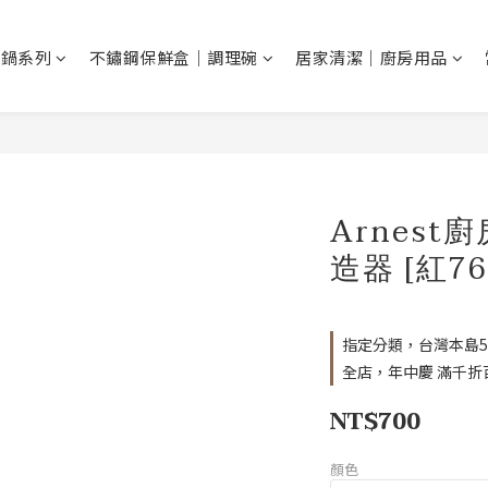
鐵鍋系列
不鏽鋼保鮮盒｜調理碗
居家清潔｜廚房用品
Arnest
造器 [紅763
指定分類，台灣本島5
全店，年中慶 滿千折
NT$700
顏色