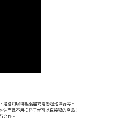
，還會用咖啡搖混器或電動起泡沫器等。
能打泡沫而且不用換杯子就可以直接喝的產品！
行合作。