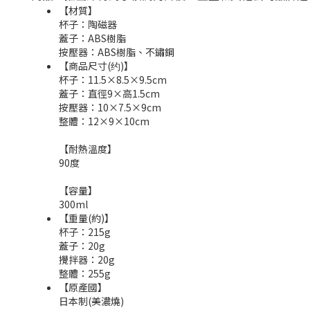
【材質】
杯子：陶磁器
蓋子：ABS樹脂
按壓器：ABS樹脂、不鏽鋼
【商品尺寸(约)】
杯子：11.5×8.5×9.5cm
蓋子：直徑9×高1.5cm
按壓器：10×7.5×9cm
整體：12×9×10cm
【耐熱溫度】
90度
【容量】
300ml
【重量(約)】
杯子：215g
蓋子：20g
攪拌器：20g
整體：255g
【原產國】
日本制(美濃燒)