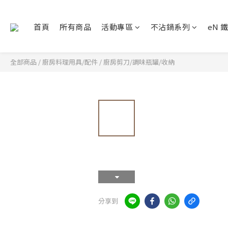
首頁
所有商品
活動專區
不沾鍋系列
eN 
全部商品
/
廚房料理用具/配件
/
廚房剪刀/調味瓶罐/收納
分享到