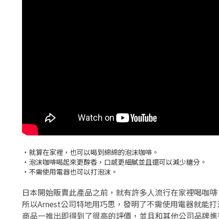
・就算在家裡，也可以喝到綿綿的泡沫咖啡。
・泡沫咖啡喝起來更醇香，口感更細膩並且還可以減少糖分。
・不需使用電器也可以打泡沫。
日本開始販賣此產品之前，就有許多人流行在家裡喝咖啡
所以Arnest公司特地用巧思，發明了不需使用電器就
商品一推出即得到了很高的評價，並且和其他公司品牌進