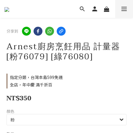
分享到
Arnest廚房烹飪用品 計量器
[粉76079] [綠76080]
指定分類，台灣本島599免運
全店，年中慶 滿千折百
NT$350
顏色