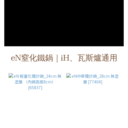
eN窒化鐵鍋｜iH、瓦斯爐通用