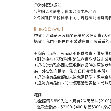
海外配送須知
◎
官網免運優惠，僅限台灣本島地區
1.
各國進口關稅標準不同，若包裹配達時需
2.
▍退換貨須知 ▍
換貨：若商品有瑕疵問題請務必在到貨7天期
退貨：我們不提倡也不鼓勵先買回來看看的心
為簡化流程，Arnest不提供換貨，僅提供
✦
到貨後有7天猶豫期(請注意猶豫期並非試
✦
退換貨請務必回復至收到商品時的原始狀
✦
為：外盒沒有損壞、沒有任何污漬和字體）
退貨後商品金額如未達免運標準，退款金
✦
退貨後商品如未符合優惠活動資格，將以
✦
範例：
①全館滿＄899免運，購買2個商品共$
210
退款金額為：$2100-$400(鍋蓋$300+
原訂