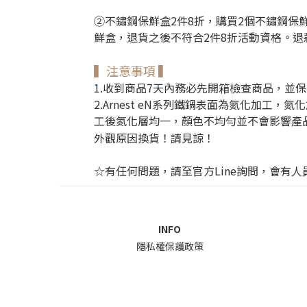
②不鏽鋼保鮮盒2件8折，購買2個不鏽鋼保
鮮盒，
退貨之後不符合2件8折活動資格。
退
▍注意事項 ▍
1.收到商品7天內務必先開箱檢查商品，並
2.Arnest eN系列鐵鍋表面為氮化加
工後氮化層均一，顏色不均勻並不會影響產
外觀原因換貨！請見諒！
☆有任何問題，請至官方Line詢問，會有
INFO
隱私權保護政策