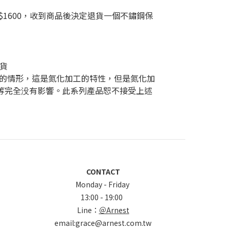
$
1600
，
收到商品後決定退貨一個不鏽鋼保
貨
反白的情形，這是氮化加工的特性，但是氮化加
等完全没有影響。此系列產品恕不接受上述
CONTACT
Monday - Friday
13:00 - 19:00
Line：
＠Arnest
email:grace@arnest.com.tw