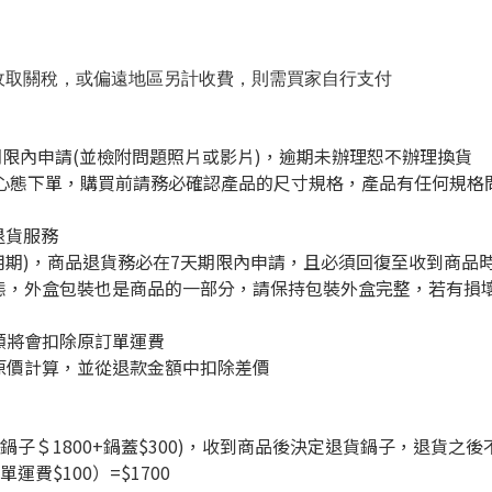
收取關稅，或偏遠地區另計收費，則需買家自行支付
限內申請(並檢附問題照片或影片)，逾期未辦理恕不辦理換貨
態下單，購買前請務必確認產品的尺寸規格，產品有任何規格問
退貨服務
用期)，商品退貨務必在7天期限內申請，且必須回復至收到商品
態，外盒包裝也是商品的一部分，請保持包裝外盒完整，若有損
額將會扣除原訂單運費
原價計算，並從退款金額中扣除差價
0(鍋子＄1800+鍋蓋$300)，收到商品後決定退貨鍋子，退貨
單運費$100）=$1700