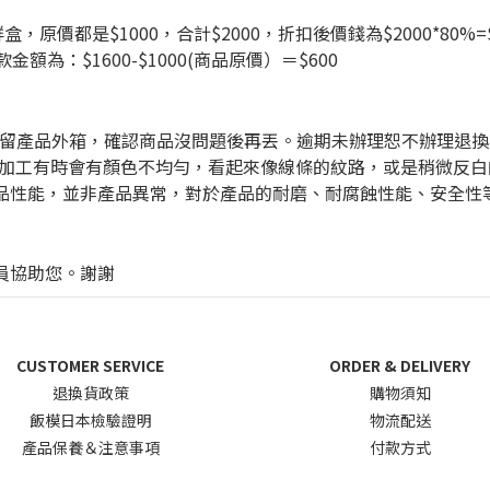
鮮盒，原價都是
$
1000，合計
$
2000，折扣後價錢為
$
2000*80%=
款金額為：
$
1600-
$
1000(商品原價）＝
$
600
保留產品外箱，確認商品沒問題後再丟。逾期未辦理恕不辦理退換
工，氮化加工有時會有顏色不均勻，看起來像線條的紋路，或是稍微
品性能，並非產品異常，對於產品的耐磨、耐腐蝕性能、安全性
人員協助您。謝謝
CUSTOMER SERVICE
ORDER & DELIVERY
退換貨政
策
購物須知
飯模日本檢驗證明
物流配送
產品保養＆注意事項
付款方式