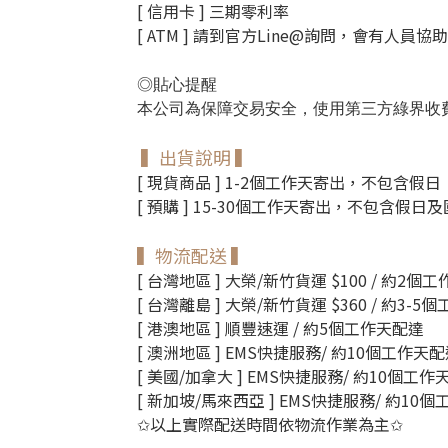
[ 信用卡 ] 三期零利率
[ ATM ] 請到官方Line@詢問，會有人員協
貼心提醒
◎
本公司為保障交易安全，使用第三方綠界收費平台
▍出貨說明 ▍
[ 現貨商品 ] 1-2個工作天寄出，不包含假日
[ 預購 ] 15-30個工作天寄出，不包含假日
▍物流配送 ▍
[ 台灣地區 ] 大榮/新竹貨運 $100 / 約2個
[ 台灣離島 ] 大榮/新竹貨運 $360 / 約3-
[ 港澳地區 ] 順豐速運 / 約5個工作天配達
[ 澳洲地區 ] EMS快捷服務/ 約10個工作天
[ 美國/加拿大 ] EMS快捷服務/ 約10個工作
[ 新加坡/馬來西亞 ] EMS快捷服務/ 約10
以上
實際配送時間依物流作業為主
✩
✩