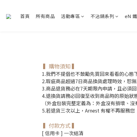
首頁
所有商品
活動專區
不沾鍋系列
eN 
▍購物須知
▍
1.我們不提倡也不鼓勵先買回來看看的心態
2.瑕疵商品超過7日商品換貨處理時效，恕
3.商品退貨務必在7天期限內申請，且必須
4.退換貨請務必回復至收到商品時的原始
（
外盒包裝完整定義為：外盒沒有損壞、沒
5.若退貨三次以上，Arnest 有權不再服務您
▍付款方式
▍
[ 信用卡 ] 一次結清