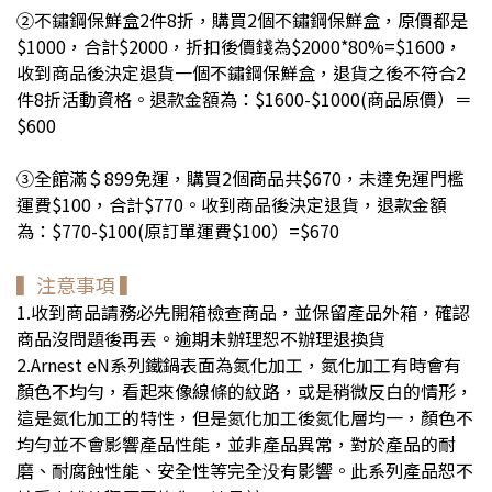
②不鏽鋼保鮮盒2件8折，購買2個不鏽鋼保鮮盒，原價都是
$
1000，合計
$
2000，折扣後價錢為
$
2000*80%=
$
1600
，
收到商品後決定退貨一個不鏽鋼保鮮盒，
退貨之後不符合2
件8折活動資格。
退款金額為：
$
1600-
$
1000(商品原價）＝
$
600
③全館滿＄899免運，購買2個商品共$670
，未達免運門檻
運費
$100
，合計
$770。
收到商品後決定退貨
，
退款金額
為：$770-$100(
原訂單運費$100）=$670
▍注意事項 ▍
1.收到商品請務必先開箱檢查商品，並保留產品外箱，確認
商品沒問題後再丟。逾期未辦理恕不辦理退換貨
2.Arnest eN系列鐵鍋表面為氮化加工，氮化加工有時會有
顏色不均勻，看起來像線條的紋路，或是稍微反白的情形，
這是氮化加工的特性，但是氮化加工後氮化層均一，顏色不
均勻並不會影響產品性能，並非產品異常，對於產品的耐
磨、耐腐蝕性能、安全性等完全没有影響。此系列產品恕不