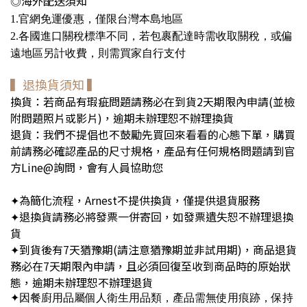
海外配送須知
◎
官網免運優惠，僅限台灣本島地區
1.
各國進口關稅標準不同，若包裹配達時需收取關稅，或偏
2.
遠地區另計收費，則需買家自行支付
▍退換貨須知 ▍
換貨：若商品有瑕疵問題請務必在到貨2天期限內申請(並檢
附問題照片或影片)，逾期未辦理恕不辦理換貨
退貨：我們不提倡也不鼓勵先買回來看看的心態下單，購買
前請務必確認產品的尺寸規格，產品有任何規格問題請到官
方Line@詢問，會有人員協助您
為簡化流程，Arnest不提供換貨，僅提供退貨服務
✦
退換貨請務必將發票一併寄回，如發票遺失恕不辦理退換
✦
貨
到貨後有7天猶豫期(請注意猶豫期並非試用期)，商品退貨
✦
務必在7天期限內申請，且必須回復至收到商品時的原始狀
態，逾期未辦理恕不辦理退貨
✦因
餐廚用品屬個人衛生用品類，產品需無使用痕跡，保持