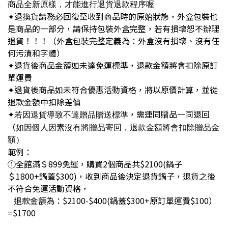
商品全新原樣，才能進行退貨退款程序喔
退換貨請務必回復至收到商品時的原始狀態，外盒包裝也
✦
是商品的一部分，請保持包裝外盒完整，若有損壞恕不辦理
退貨！！！（外盒包裝完整定義為：外盒沒有損壞、沒有任
何污漬和字體）
退貨後商品金額如未達免運標準，退款金額將會扣除原訂
✦
單運費
退貨後商品如未符合優惠活動資格，將以原價計算，並從
✦
退款金額中扣除差價
，需連同贈品一同退回
✦若因退貨導致不達贈品贈送標準
（
如因個人因素沒有將贈品寄回
，退款金額將會扣除贈品金
額）
範例：
①全館滿＄899免運，購買2個商品共$
2100(鍋子
＄1800+鍋蓋$300)，收到商品後決定退貨鍋子，退貨之後
不符合免運活動資格，
退款金額為：$2100-$400(鍋蓋$300+
原訂單運費$100）
=$1700