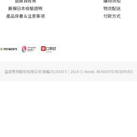
退換貨政
策
購物須知
飯模日本檢驗證明
物流配送
產品保養＆注意事項
付款方式
亞諾思特股份有限公司 統編25105473｜2016 ⓒ Arnest. All RIGHTS RESERVED