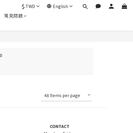
$
TWD
English
常見問題
0
48 Items per page
CONTACT