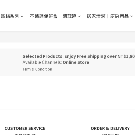
N 鐵鍋系列
不鏽鋼保鮮盒｜調理碗
居家清潔｜廚房用品
Selected Products: Enjoy Free Shipping over NT$1,80
Available Channels:
Online Store
Term & Condition
CUSTOMER SERVICE
ORDER & DELIVERY