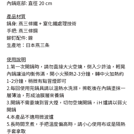
內鍋底部: 直徑 20 cm
產品材質
鍋身: 燕三條鐵 + 窒化鐵處理技術
手把: 燕三條鋼
鉚釘配件: 鎳
生產地：日本燕三条
使用說明
1.第一次開鍋時，請勿直接大火空燒，倒入少許油，輕晃
內鍋讓油均衡佈滿，開小火預熱2-3分鐘，轉中火加熱約
1-2分鐘，稍微有點冒煙即可
2.每回使用完鍋具請以溫熱水洗滌，擦乾後在內鍋塗抹一
層薄油，形成油膜層來養鍋
3.開鍋不需要燒到冒大煙，切勿空燒開鍋，iＨ爐請以弱火
開鍋
4.本產品不適用微波爐
5.長時間烹煮，手把溫度偏高時，請小心使用布或是隔熱
手套拿取