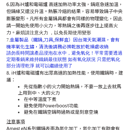
6.因為iH爐和電磁爐 高速加熱功率太強，鍋底急速加溫，
但鍋緣又還没升溫。熱脹冷縮的結果，容易導致鍋子中央
膨脹變形。凡所有金屬鍋具都會有同樣的物理變化，因此
請一開始先使用小火力，等熱鍋之後再逐步往上提高火
力。
麻煩請注意火力
，以免長期使用變形
金屬製品（鐵鍋,刀具,保鮮盒）因台灣天氣潮濕，會有
7.
機率氧化生鏽
，
清洗後請務必擦乾放於乾燥處收納
請勿長時間讓產品浸泡在水中，避免氧化！平常需要透過
定期養鍋來維持鐵鍋最佳狀態 如有氧化狀況 只需把氧化
部分清理乾淨 就可以繼續使用了
8. iH爐和電磁爐有出眾高速的加熱性能，使用鐵鍋時，建
議：
先從指數小的火力開始熱鍋，不要一放上去就馬
上用到中、大的火力
在中等溫度下煮
避免使用Powerboost功能
避免在鐵鍋空鍋時過熱或是刻意空燒
注意事項
系列鐵鍋表面為氮化加工，氮化加工有時會有
Arnest eN