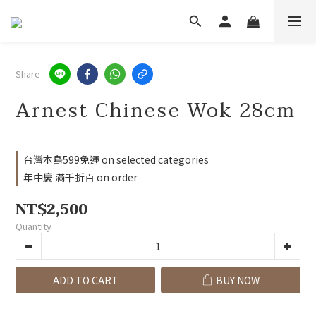
Share
Arnest Chinese Wok 28cm
台灣本島599免運 on selected categories
年中慶 滿千折百 on order
NT$2,500
Quantity
ADD TO CART
BUY NOW