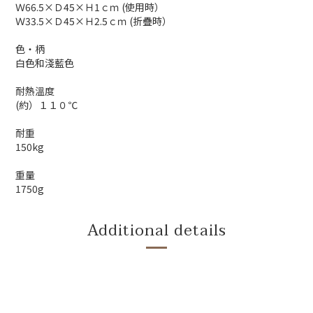
Ｗ66.5×Ｄ45×Ｈ1ｃｍ (使用時）
Ｗ33.5×Ｄ45×Ｈ2.5ｃｍ (折疊時）
色・柄
白色和淺藍色
耐熱溫度
(約）１１０℃
耐重
150kg
重量
1750g
Additional details