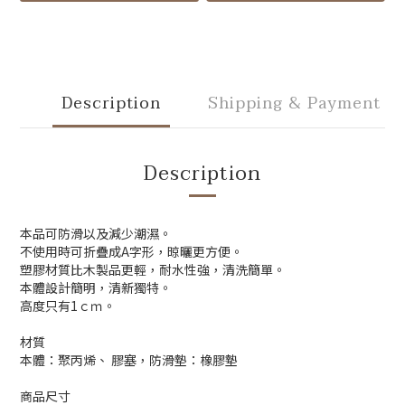
Description
Shipping & Payment
Description
本品可防滑以及減少潮濕。
不使用時可折疊成A字形，晾曬更方便
。
塑膠材質比木製品更輕，耐水性強，清洗簡單。
本體設計簡明，清新獨特
。
高度只有1ｃｍ。
材質
本體：聚丙烯、 膠塞，防滑墊：橡膠墊
商品尺寸