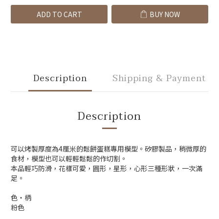
ADD TO CART
BUY NOW
Description
Shipping & Payment
Description
可以烤製厚度為4厘米的鬆餅蛋糕專用模型。
矽膠製品，稍微厚的
食材，模型也可以輕輕鬆鬆的作切割。
本品輕巧防滑，花樣可愛，
圓形，星形，心形三種形狀，一次滿
足。
色・柄
粉色