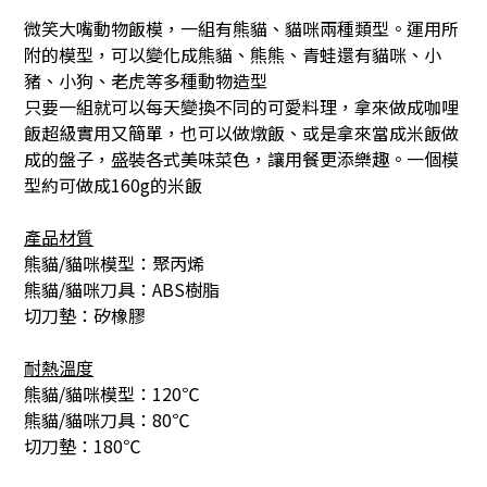
微笑大嘴動物飯模，一組有熊貓、貓咪兩種類型。運用所
附的模型，可以變化成熊貓、熊熊、青蛙還有貓咪、小
豬、小狗、老虎等多種動物造型
只要一組就可以每天變換不同的可愛料理，拿來做成咖哩
飯超級實用又簡單，也可以做燉飯、或是拿來當成米飯做
成的盤子，盛裝各式美味菜色，讓用餐更添樂趣。
一個模
型約可做成160g的米飯
產品材質
熊貓/貓咪模型：聚丙烯
熊貓/貓咪刀具：ABS樹脂
切刀墊：矽橡膠
耐熱溫度
熊貓/貓咪模型：120℃
熊貓/貓咪刀具：80℃
切刀墊：180℃