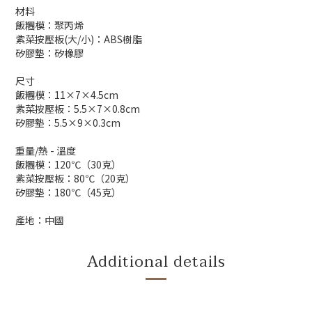
材料
飯糰模
：
聚丙烯
紫菜
按壓
板
(大/小)
：
ABS樹脂
矽膠墊
：
矽橡膠
尺寸
飯糰
模
：
11
×7
×4.5cm
紫菜
按壓
板
：5
.5
×7
×0.8
cm
矽膠墊
：
5.5
×9
×
0.3cm
重量/
熱
-
溫度
飯糰模
：
120
℃
（30
克
）
紫菜
按壓
板
：
80
℃
（20
克
）
矽膠墊
：
180
℃
（45克
）
產地：中國
Additional details