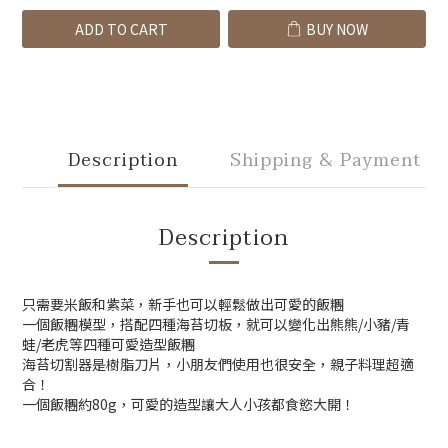
ADD TO CART
BUY NOW
Description
Shipping & Payment
Description
只需要米飯和紫菜，新手也可以輕鬆做出可愛的飯糰
一個飯糰模型，搭配四種海苔切板，就可以變化出熊熊/小豬/青
蛙/老虎等四種可愛造型飯糰
海苔切割器是樹脂刀片，小朋友們使用也很安全，親子料理超適
合！
一個飯糰約80g，可愛的造型讓大人小孩都食慾大開！