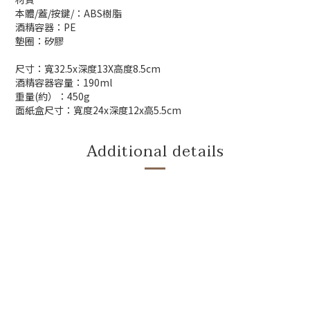
本體
/
蓋
/按鍵
/
：
ABS樹脂
酒精容器：PE
墊圈：
矽膠
尺寸：寬
32.5x
深度
13X
高度
8.5cm
酒精容器容量：190ml
重量(約）：450g
面紙盒尺寸：
寬度
24x
深度
12x
高5.5cm
Additional details