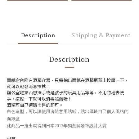
Description
Shipping & Payment
Description
面紙盒內附有酒精容器，只需抽出面紙在酒精瓶蓋上按壓一下，
就可以輕鬆消毒擦拭！
辦公室吃東西想擦手或是孩子的玩具用品等等，不用特地去洗
手，按壓一下就可以消毒殺菌喔！
酒精可自己選購市售的即可。
白色造型，可以讓使用者隨意用貼紙，貼出屬於自己個人風格的
面紙盒
此商品一推出就得到日本2013年獨創開發準設計大賞
材質