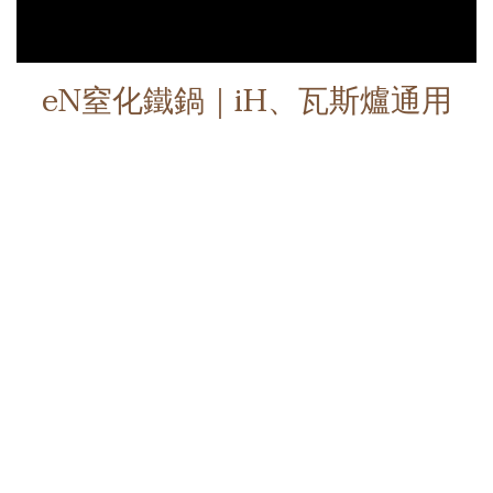
eN窒化鐵鍋｜iH、瓦斯爐通用