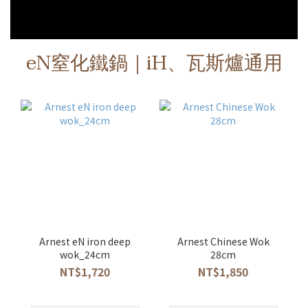
eN窒化鐵鍋｜iH、瓦斯爐通用
Arnest eN iron deep
Arnest Chinese Wok
wok_24cm
28cm
NT$1,720
NT$1,850