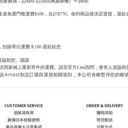
款金額為：
$
1600-
$
1000(商品原價）＝
$
600
未達免運門檻運費
$100
，合計
$770。
收到商品後決定退貨
，
退款金
扣除寄出運費＄100
退款給您
員協助您。謝謝
請買家補上重新寄件的運費。
請至官方Line詢問，會有人員協
反Arnest制定訂購與退貨相關規則，本公司有權暫停您的
CUSTOMER SERVICE
ORDER & DELIVERY
退換貨政
策
購物須知
飯模日本檢驗證明
物流配送
產品保養＆注意事項
付款方式