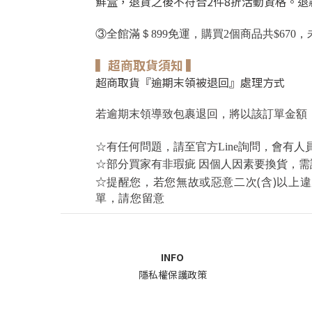
鮮盒，
退貨之後不符合2件8折活動資格。
退
③全館滿＄899免運，購買2個商品共$670
，
▍超商取貨須知 ▍
超商取貨『逾期末領被退回』處理方式
若逾期末領導致包裹退回，將以該訂單金額，
☆有任何問題，請至官方Line詢問，會有人
，需
☆部分買家有非瑕疵
因個人因素
要換貨
☆
提醒您，若您無故或惡意二次(含)以上違
單，請您留意
INFO
隱私權保護政策