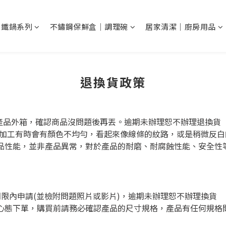
N 鐵鍋系列
不鏽鋼保鮮盒｜調理碗
居家清潔｜廚房用品
退換貨政策
留產品外箱，確認商品沒問題後再丟。逾期未辦理恕不辦理退換貨
工，氮化加工有時會有顏色不均勻，看起來像線條的紋路，或是稍微
品性能，並非產品異常，對於產品的耐磨、耐腐蝕性能、安全性
限內申請(並檢附問題照片或影片)，逾期未辦理恕不辦理換貨
態下單，購買前請務必確認產品的尺寸規格，產品有任何規格問