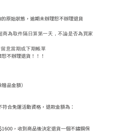
時的原始狀態，逾期未辦理恕不辦理退貨
超商為取件
隔日算第一天，不論是否為買家
請留意當期或下期帳單
壞恕不辦理退貨！！！
除贈品金額）
後不符合免運活動資格
，退款
金額為：
$
1600
，
收到商品後決定退貨一個不鏽鋼保