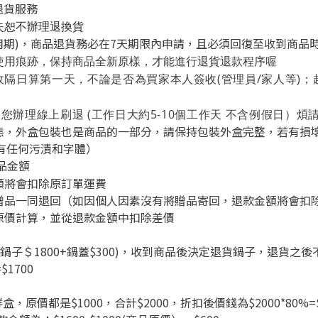
退貨服務
失恕不辦理退換貨
用期)，商品退貨務必在7天期限內申請，且必須回復至收到商品
使用痕跡，保持商品全新原樣，才能進行退貨退款程序喔
收隔日算第一天，不論是否為買家本人簽收(管理員/家人等)；
為您辦理線上刷退
(工作日大約5-10個工作天 不含例假日）
煩
態，外盒包裝也是商品的一部分，請保持包裝外盒完整，若有損
有任何污漬和字體）
品金額
額將會扣除原訂單運費
贈品一同退回（如因個人因素沒有將贈品寄回
，退款金額將會扣
原價計算，並從退款金額中扣除差價
0(鍋子＄1800+鍋蓋$300)，收到商品後決定退貨鍋子，退貨之
$1700
鮮盒，原價都是
$
1000，合計
$
2000，折扣後價錢為
$
2000*80%=