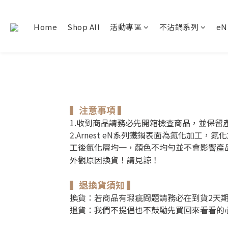
Home
Shop All
活動專區
不沾鍋系列
e
▍注意事項 ▍
1.收到商品請務必先開箱檢查商品，並保
2.Arnest eN系列鐵鍋表面為氮化加
工後氮化層均一，顏色不均勻並不會影響產
外觀原因換貨！請見諒！
▍退換貨須知 ▍
換貨：若商品有瑕疵問題請務必在到貨2天期
退貨：我們不提倡也不鼓勵先買回來看看的心