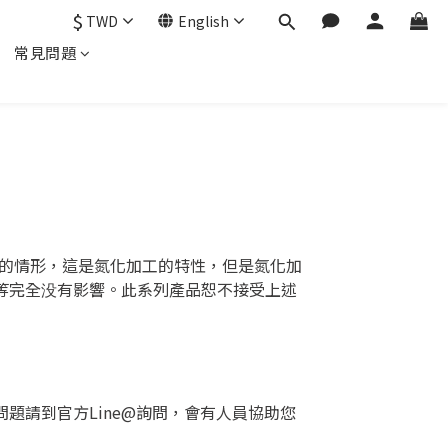
$
TWD
English
常見問題
反白的情形，這是氮化加工的特性，但是氮化加
等完全没有影響。此系列產品恕不接受上述
題請到官方Line@詢問，會有人員協助您