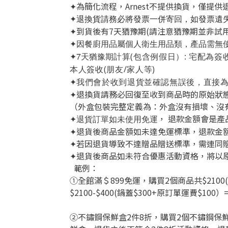
為簡化流程，Arnest不提供換貨，僅提供
✦
✦
退換貨請務必將發票一併寄回，如發票遺
到貨後有7天猶豫期(請注意猶豫期並非試
✦
✦因
餐廚用品屬個人衛生用品類，產品需無
7天猶豫期
計算(
包含例假日）
:
宅配為簽
✦
本人簽收
(朋友/家人等)
我們會於收到退貨並確認無誤後，直接
✦
退換貨請務必回復至收到商品時的原始狀
✦
（外盒包裝完整定義為：外盒沒有損壞、沒
， 退款金額會是產
✦退貨訂單如未使用免運
退貨後商品金額如未達免運標準，退款金
✦
✦若因退貨導致不達贈品贈送標準
，需連同
退貨後商品如未符合優惠活動資格，將以
✦
範例：
①全館滿＄899免運，購買2個商品共$
210
$2100-$400(鍋蓋$300+
原訂單運費$100）=
②不鏽鋼保鮮盒2件8折，購買2個不鏽鋼保