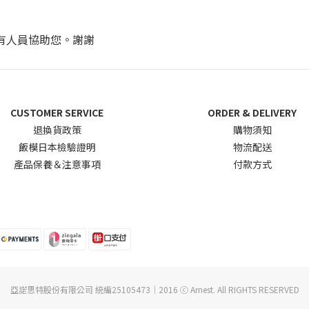
會有人員協助您。謝謝
CUSTOMER SERVICE
ORDER & DELIVERY
退換貨政
策
購物須知
飯模日本檢驗證明
物流配送
產品保養＆注意事項
付款方式
亞諾思特股份有限公司 統編25105473｜2016 ⓒ Arnest. All RIGHTS RESERVED