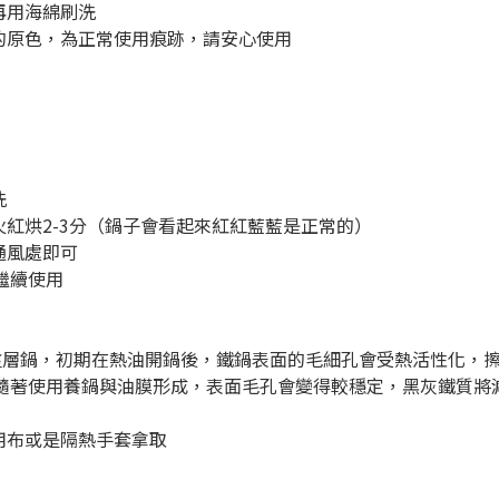
再用海綿刷洗
的原色，為正常使用痕跡，請安心使用
洗
火紅烘2-3分（鍋子會看起來紅紅藍藍是正常的）
通風處即可
繼續使用
質無化學塗層鍋，初期在熱油開鍋後，鐵鍋表面的毛細孔會受熱活性化
隨著使用養鍋與油膜形成，表面毛孔會變得較穩定，黑灰鐵質將
用布或是隔熱手套拿取