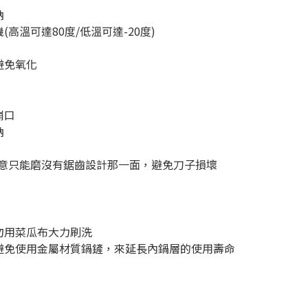
納
高溫可達80度/低溫可達-20度)
避免氧化
崩口
納
注意只能磨沒有鋸齒設計那一面，避免刀子損壞
勿用菜瓜布大力刷洗
避免使用金屬材質鍋鏟，來延長內鍋層的使用壽命