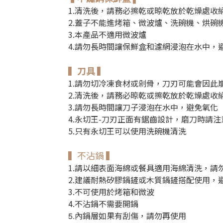
1.清洗後，請務必擦乾或晾乾放於乾燥處收
2.蓋子不能進烤箱、微波爐、洗碗機、烘碗機(
3.本產品不適用微波爐
4.請勿長時間讓保鮮盒和濾網浸泡在水中，
▍刀具 ▍
1.請勿切冷凍食材或剁骨，刀刃可能會因此
2.清洗後，請務必晾乾或擦乾放於乾燥處收
3.請勿長時間讓刀子浸泡在水中，避免氧化
4.永切王-刀刃正面有鋸齒設計，磨刀時請
5.只有永切王可以使用洗碗機清洗
▍不沾鍋 ▍
1.請以細表面海綿或餐具適用海綿清洗，請
2.建議耐熱矽膠鍋鏟或木質鍋鏟搭配使用，
3.不可使用於烤箱和微波
4.不沾鍋不需要開鍋
內鍋層如果有刮傷，請勿再使用
5.