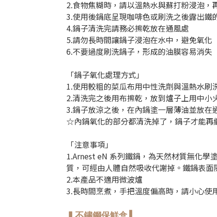
2.食物焦糊時，請以溫熱水與蘇打粉浸泡，
3.使用後鍋底呈現咖啡色或刷洗之後露出鐵
4.鍋子清洗完請務必擦乾放在通風處
5.請勿長時間讓鍋子浸泡在水中，避免氧化
6.不要過度刷洗鍋子，形成的油膜容易消失
「鍋子氧化處理方式」
1.使用較粗的菜瓜布用中性洗劑與溫熱水刷
2.清洗完之後用布擦乾，放到爐子上用中小
3.鍋子放涼之後，在內鍋塗一層薄油並放在
☆內鍋氧化的部分都清洗掉了，鍋子才能再
「注意事項」
1.Arnest eN 系列鐵鍋，為天然材
質，可經由人體自然吸收代謝掉。鐵鍋表面
2.本產品不適用微波爐
3.長時間烹煮，手把溫度偏高時，請小心使
▍不鏽鋼保鮮盒
▍