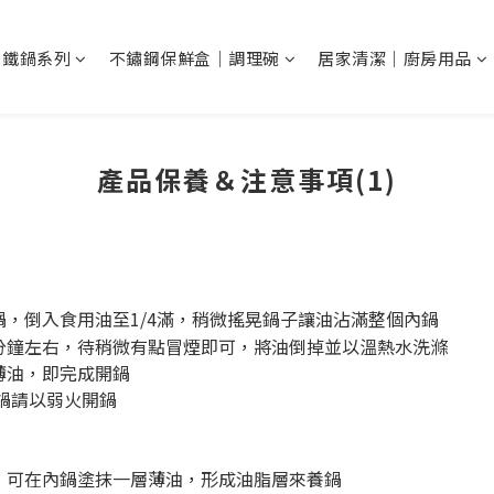
N 鐵鍋系列
不鏽鋼保鮮盒｜調理碗
居家清潔｜廚房用品
產品保養＆注意事項(1)
鍋，倒入食用油至1/4滿，稍微搖晃鍋子讓油沾滿整個內鍋
-2分鐘左右，待稍微有點冒煙即可，將油倒掉並以溫熱水洗滌
薄油，即完成開鍋
鍋請以弱火開鍋
，可在內鍋塗抹一層薄油，形成油脂層來養鍋