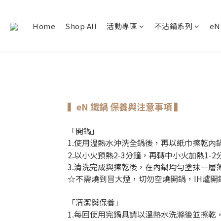
Home
Shop All
活動專區
不沾鍋系列
e
▍eN 鐵鍋 保養與注意事項 ▍
「開鍋」
1.使用溫熱水沖洗全鍋後，再以紙巾擦乾内
2.以小火預熱2-3分鐘，再轉中小火加熱1
3.清洗完成與擦乾後，在內鍋均勻塗抹一層
☆不需燒到冒大煙，切勿空燒開鍋，IH爐開
「清潔與保養」
1.每回使用完鍋具請以溫熱水洗滌後並擦乾