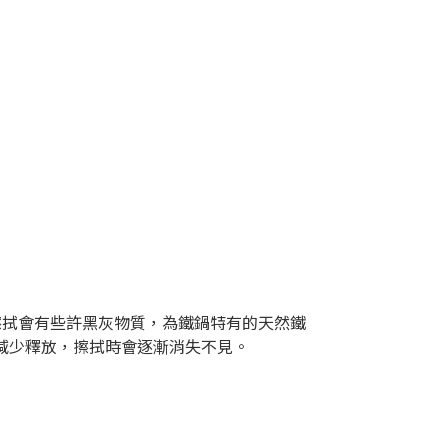
，擦拭會有些許黑灰物質，為鐵鍋特有的天然鐵
減少釋放，擦拭時會逐漸消失不見。