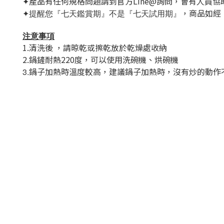
產品有任何規格問題請到官方Line@詢問，會有人員協
✦
，商品如經
✦提醒您『七天鑑賞期』不是『七天試用期』
注意事項
1.清洗後 ，請晾乾或擦乾放於乾燥處收納
2.鍋鏟耐熱220度，可以使用洗碗機、烘碗機
鍋子加熱時溫度較高，建議鍋子加熱時，沒有炒的動作
3.