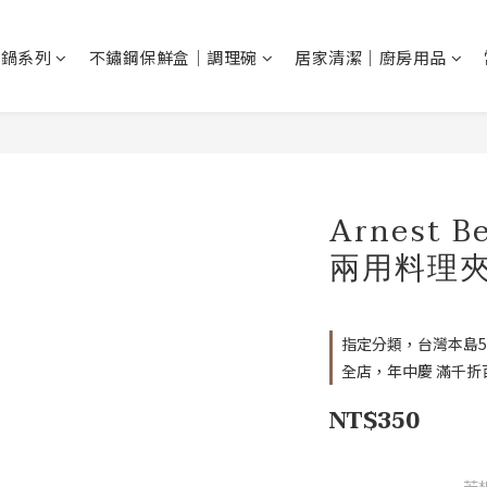
鐵鍋系列
不鏽鋼保鮮盒｜調理碗
居家清潔｜廚房用品
Arnest B
兩用料理夾[
指定分類，台灣本島5
全店，年中慶 滿千折
NT$350