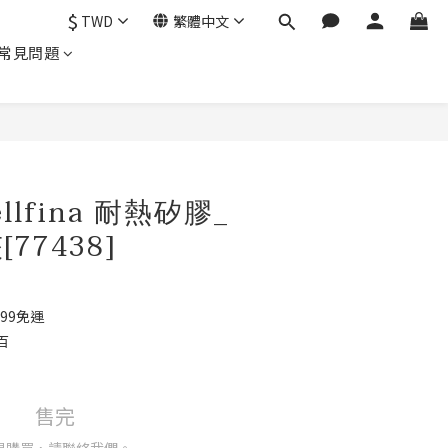
$
TWD
繁體中文
常見問題
ellfina 耐熱矽膠_
77438]
99免運
百
售完